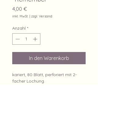
Preis
4,00 €
inkl. MwSt.
|
zzgl. Versand
Anzahl
*
In den Warenkorb
kariert, 80 Blatt, perforiert mit 2-
facher Lochung.
Hergestellt durch: Flyeralarm, via
Annika Wirtz, Mail:
Impressum
Cookies
Datenschutz
AGB
Widerrufsbelehrung
Versand & Lieferung
kontakt@annikawirtz.de
Widerruf der Bestellung
©2024 Annika Wirtz